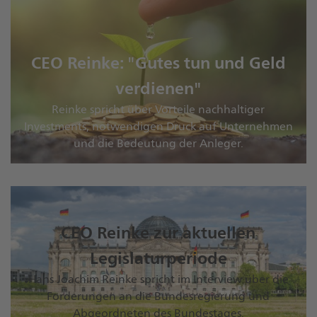
CEO Reinke: "Gutes tun und Geld
verdienen"
Reinke spricht über Vorteile nachhaltiger
Investments, notwendigen Druck auf Unternehmen
und die Bedeutung der Anleger.
CEO Reinke zur aktuellen
Legislaturperiode
Hans Joachim Reinke spricht im Interview über die
Forderungen an die Bundesregierung und
Abgeordneten des Bundestages.