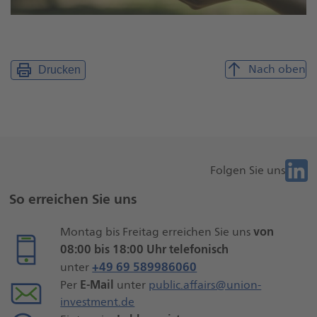
Nach oben
Drucken
Folge
Folgen Sie uns
Weitere
Sie
So erreichen Sie uns
uns
Seiteninformationen
bei
von
Montag bis Freitag erreichen Sie uns
Liknk
08:00 bis 18:00 Uhr telefonisch
+49 69 589986060
unter
E-Mail
Per
unter
public.affairs@union-
investment.de