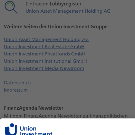
Lobbyregister
Eintrag im
Union Asset Management Holding AG
Weitere Seiten der Union Investment Gruppe
Öffnet externe Webs
Union Asset Management Holding AG
Öffnet externe Websei
Union Investment Real Estate GmbH
Öffnet externe Websei
Union Investment Privatfonds GmbH
Öffnet externe Webse
Union Investment Institutional GmbH
Öffnet externe Websei
Union Investment Media Newsroom
Datenschutz
Impressum
FinanzAgenda Newsletter
Mit dem FinanzAgenda Newsletter zu finanzpolitischen
Themen informiert bleiben.