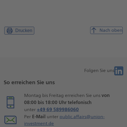
Nach oben
Drucken
Folge
Folgen Sie uns
Weitere
Sie
So erreichen Sie uns
uns
Seiteninformationen
bei
von
Montag bis Freitag erreichen Sie uns
Liknk
08:00 bis 18:00 Uhr telefonisch
+49 69 589986060
unter
E-Mail
Per
unter
public.affairs@union-
investment.de