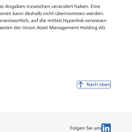
 die Angaben inzwischen verändert haben. Eine
rmationen kann deshalb nicht übernommen werden.
antwortlich, auf die mittels Hyperlink verwiesen
ebseiten der Union Asset Management Holding AG
Nach oben
Folgen
Folgen Sie uns