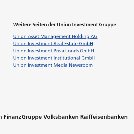
Weitere Seiten der Union Investment Gruppe
Öffnet externe 
Union Asset Management Holding AG
Öffnet externe We
Union Investment Real Estate GmbH
Öffnet externe We
Union Investment Privatfonds GmbH
Öffnet externe W
Union Investment Institutional GmbH
Öffnet externe We
Union Investment Media Newsroom
hen FinanzGruppe Volksbanken Raiffeisenbanken