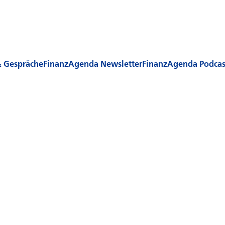
& Gespräche
FinanzAgenda Newsletter
FinanzAgenda Podcas