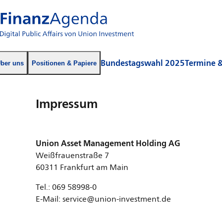
Bundestagswahl 2025
Termine 
ber uns
Positionen & Papiere
Impressum
Union Asset Management Holding AG
Weißfrauenstraße 7
60311 Frankfurt am Main
Tel.: 069 58998-0
E-Mail: service@union-investment.de