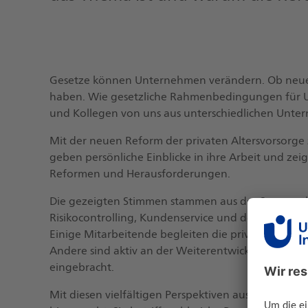
Gesetze können Unternehmen verändern. Ob neue 
haben. Wie gesetzliche Rahmenbedingungen für Un
und Kollegen von uns aus unterschiedlichen Unte
Mit der neuen Reform der privaten Altersvorsorge 
geben persönliche Einblicke in ihre Arbeit und zei
Reformen und Herausforderungen.
Die gezeigten Stimmen stammen aus der Segmentle
Risikocontrolling, Kundenservice und dem Depotge
Einige Mitarbeitende begleiten die private Altersv
Andere sind aktiv an der Weiterentwicklung und U
eingebracht.
Mit diesen vielfältigen Perspektiven aus unserem 