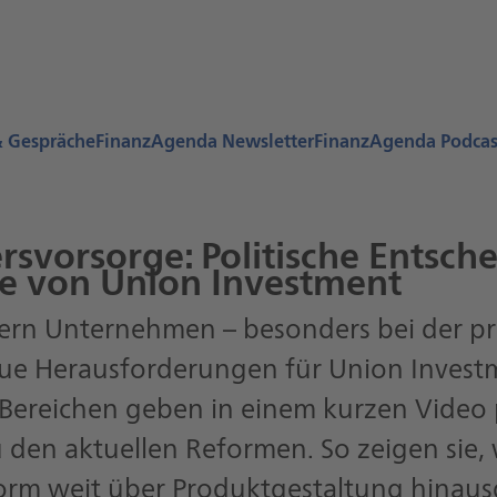
& Gespräche
FinanzAgenda Newsletter
FinanzAgenda Podcas
rsvorsorge: Politische Entsch
ke von Union Investment
ern Unternehmen – besonders bei der pri
ue Herausforderungen für Union Investm
Bereichen geben in einem kurzen Video p
 den aktuellen Reformen. So zeigen sie,
orm weit über Produktgestaltung hinaus