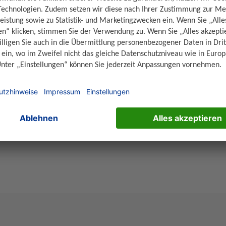
s Unternehmens und erfordert eine ganzheitliche Betrachtung.
r privaten Altersvorsorge