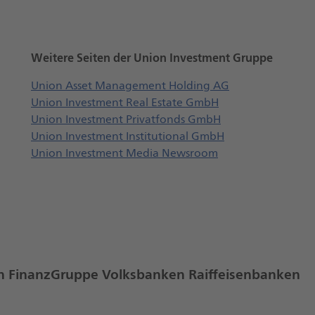
Weitere Seiten der Union Investment Gruppe
Öffnet externe 
Union Asset Management Holding AG
Öffnet externe We
Union Investment Real Estate GmbH
Öffnet externe We
Union Investment Privatfonds GmbH
Öffnet externe W
Union Investment Institutional GmbH
Öffnet externe We
Union Investment Media Newsroom
hen FinanzGruppe Volksbanken Raiffeisenbanken