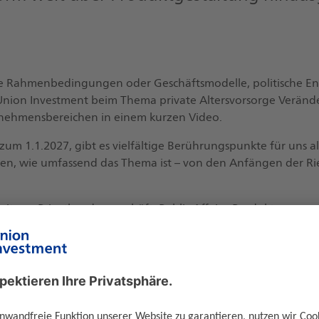
Rahmenbedingungen oder Geschäftsmodelle, politische Ent
ion Investment beim Thema private Altersvorsorge Veränder
rnehmensbereichen in einem kurzen Video.
zum 1.1.2027, gibt es vielfältige Berührungspunkte für uns 
gen, wie umfassend das Thema ist – von den Anfängen der Rie
itung Privatkundengeschäft, Public Affairs, Produktmanage
schäft.
orsorge seit der Einführung der Riester-Rente vor über 24 J
msetzung der Altersvorsorgereform beteiligt und haben ihre
Haus möchten wir aufzeigen, dass die Reform der privaten Alt