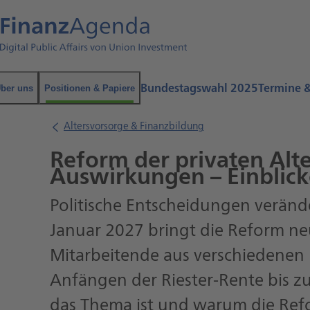
Bundestagswahl 2025
Termine 
ber uns
Positionen & Papiere
Altersvorsorge & Finanzbildung
Reform der privaten Alte
Auswirkungen – Einblic
Politische Entscheidungen veränd
Januar 2027 bringt die Reform ne
Mitarbeitende aus verschiedenen 
Anfängen der Riester-Rente bis zu
das Thema ist und warum die Ref