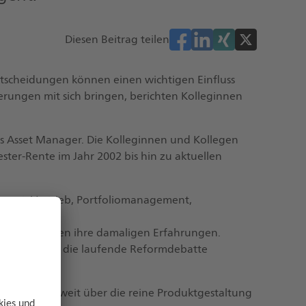
Diesen Beitrag teilen
scheidungen können einen wichtigen Einfluss
ungen mit sich bringen, berichten Kolleginnen
als Asset Manager. Die Kolleginnen und Kollegen
ster-Rente im Jahr 2002 bis hin zu aktuellen
ment, Vertrieb, Portfoliomanagement,
ahren und teilen ihre damaligen Erfahrungen.
 Expertise in die laufende Reformdebatte
ersvorsorge weit über die reine Produktgestaltung