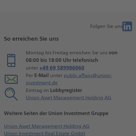
Folge
Folgen Sie uns
Weitere
Sie
So erreichen Sie uns
uns
Seiteninformationen
bei
von
Montag bis Freitag erreichen Sie uns
Liknk
08:00 bis 18:00 Uhr telefonisch
+49 69 589986060
unter
E-Mail
Per
unter
public.affairs@union-
investment.de
Lobbyregister
Eintrag im
Union Asset Management Holding AG
Weitere Seiten der Union Investment Gruppe
Öffnet externe Webs
Union Asset Management Holding AG
Öffnet externe Websei
Union Investment Real Estate GmbH