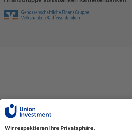
FinanzGruppe Volksbanken Raiffeisenbanken